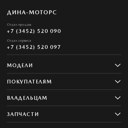
ДИНА-МОТОРС
Отдел продаж
+7 (3452) 520 090
Отдел сервиса
+7 (3452) 520 097
МОДЕЛИ
Mazda CX-5
ПОКУПАТЕЛЯМ
Mazda CX-50
Предложения
ВЛАДЕЛЬЦАМ
MAZDA ГАРАНТ
Предложения по сервису
ЗАПЧАСТИ
Сервис и ремонт
Обслуживание
Гибкий сервис