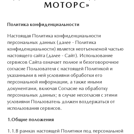
Для MAZDA старше 5-ти лет
Системы безопасности
МОТОРС»
MAZDA CX-50
Развал-схождение
Новости
Политика конфиденциальности
ОБСЛУЖИВАНИЕ
КОНТАКТЫ
Настоящая Политика конфиденциальности
персональных данных (далее - Политика
Руководства по эксплуатации
КОНФИДЕНЦИАЛЬНОСТЬ
конфиденциальности) является неотъемлемой частью
настоящего сайта (далее - Сайт). Использование
сервисов Сайта означает полное и безоговорочное
Cправочные руководства
ПРАВОВАЯ ИНФОРМАЦИЯ
согласие Пользователя с настоящей Политикой и
указанными в ней условиями обработки его
Mazda Сервис Контракт
персональной информации, а также иными
документами, включая
Согласие на обработку
ПРЕДЛОЖЕНИЯ ПО СЕРВИСУ
персональных данных
; в случае несогласия с этими
условиями Пользователь должен воздержаться от
КУЗОВНОЙ РЕМОНТ
использования сервисов.
1.Общие положения
1.1.В рамках настоящей Политики под персональной