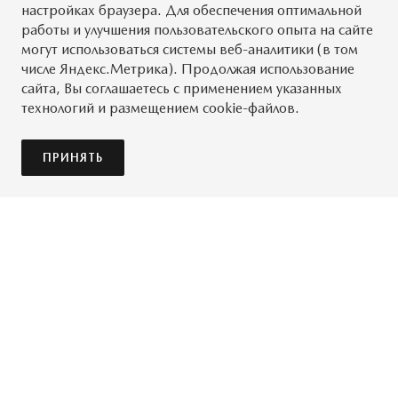
настройках браузера. Для обеспечения оптимальной
работы и улучшения пользовательского опыта на сайте
могут использоваться системы веб-аналитики (в том
числе Яндекс.Метрика). Продолжая использование
сайта, Вы соглашаетесь с применением указанных
технологий и размещением cookie-файлов.
ПРИНЯТЬ
НАЧАЛО 1920-1931
ОТ ПРОБКИ К АВТОМОБИЛЯМ
РАННИЕ ГОДЫ 1931-1945
В 1920 году г-н Дзудзиро Мацуда создает в Хиросиме
ТРИ КОЛЕСА. ГОРОД ОТСТРАИВАЕТСЯ ЗАНОВО
(Япония) компанию под названием Toyo Cork Kogyo.
РОТОРНЫЙ ДВИГАТЕЛЬ 1961