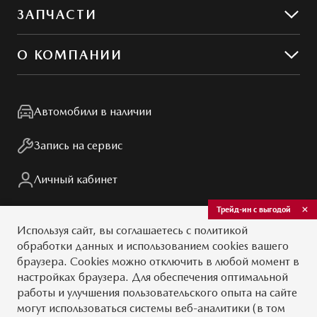
Предложения по сервису
ЗАПЧАСТИ
Сервис и ремонт
Обслуживание
Гибкий сервис
О КОМПАНИИ
Кузовной ремонт
MZD Oil & Parts
Контакты
Конфиденциальность
Автомобили в наличии
Мир Mazda
Правовая информация
Запись на сервис
Личный кабинет
Трейд-ин с выгодой
Мы в соцсетях
Используя сайт, вы
соглашаетесь
с
политикой
обработки данных
и использованием cookies вашего
браузера. Cookies можно отключить в любой момент в
настройках браузера. Для обеспечения оптимальной
работы и улучшения пользовательского опыта на сайте
© 2026
могут использоваться системы веб-аналитики (в том