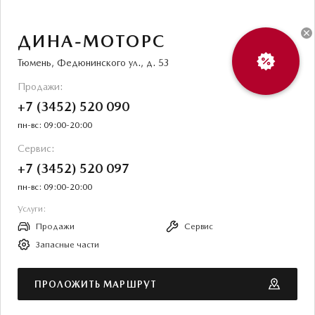
Для MAZDA старше 5-ти лет
Системы безопасности
MAZDA CX-50
ДИНА-МОТОРС
Развал-схождение
Новости
Тюмень, Федюнинского ул., д. 53
ОБСЛУЖИВАНИЕ
КОНТАКТЫ
Продажи:
+7 (3452) 520 090
Руководства по эксплуатации
КОНФИДЕНЦИАЛЬНОСТЬ
пн-вс: 09:00-20:00
Cправочные руководства
ПРАВОВАЯ ИНФОРМАЦИЯ
Сервис:
+7 (3452) 520 097
Mazda Сервис Контракт
пн-вс: 09:00-20:00
Услуги:
ПРЕДЛОЖЕНИЯ ПО СЕРВИСУ
Продажи
Сервис
Запасные части
КУЗОВНОЙ РЕМОНТ
ПРОЛОЖИТЬ МАРШРУТ