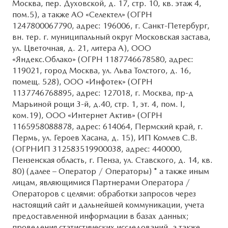
Москва, пер. Духовской, д. 17, стр. 10, кв. этаж 4,
Для MAZDA старше 5-ти лет
Системы безопасности
MAZDA CX-50
пом.5), а также АО «Селектел» (ОГРН
1247800067790, адрес: 196006, г. Санкт-Петербург,
Развал-схождение
Новости
вн. тер. г. муниципальный округ Московская застава,
ул. Цветочная, д. 21, литера А), ООО
ОБСЛУЖИВАНИЕ
КОНТАКТЫ
«Яндекс.Облако» (ОГРН 1187746678580, адрес:
119021, город Москва, ул. Льва Толстого, д. 16,
Руководства по эксплуатации
КОНФИДЕНЦИАЛЬНОСТЬ
помещ. 528), ООО «Инфотек» (ОГРН
1137746768895, адрес: 127018, г. Москва, пр-д
Марьиной рощи 3-й, д.40, стр. 1, эт. 4, пом. I,
Cправочные руководства
ПРАВОВАЯ ИНФОРМАЦИЯ
ком.19), ООО «Интернет Актив» (ОГРН
1165958088878, адрес: 614064, Пермский край, г.
Mazda Сервис Контракт
Пермь, ул. Героев Хасана, д. 15), ИП Комлев С.В.
(ОГРНИП 312583519900038, адрес: 440000,
ПРЕДЛОЖЕНИЯ ПО СЕРВИСУ
Пензенская область, г. Пенза, ул. Ставского, д. 14, кв.
80) (далее – Оператор / Операторы) * а также иным
лицам, являющимися Партнерами Оператора /
КУЗОВНОЙ РЕМОНТ
Операторов с целями: обработки запросов через
настоящий сайт и дальнейшей коммуникации, учета
предоставленной информации в базах данных;
проведения статистических исследований, а также