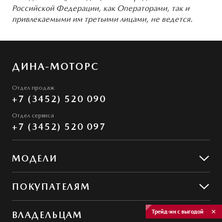
Российской Федерации, как Операторами, так и
привлекаемыми им третьими лицами, не ведется.
ДИНА-МОТОРС
Отдел продаж
+7 (3452) 520 090
Отдел сервиса
+7 (3452) 520 097
МОДЕЛИ
Mazda CX-5
ПОКУПАТЕЛЯМ
Mazda CX-50
Предложения
Трейд-ин с выгодой
ВЛАДЕЛЬЦАМ
MAZDA ГАРАНТ