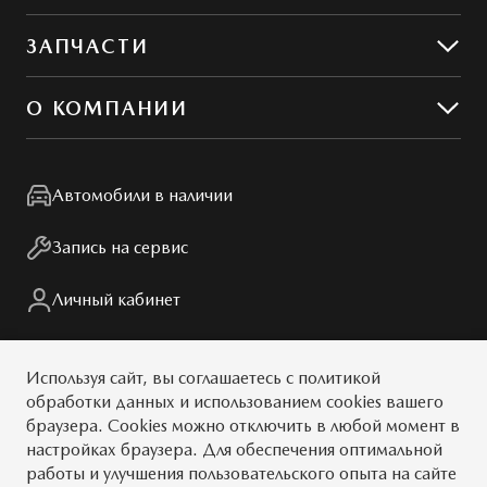
Предложения по сервису
ЗАПЧАСТИ
Сервис и ремонт
Обслуживание
Гибкий сервис
О КОМПАНИИ
Кузовной ремонт
MZD Oil & Parts
Контакты
Конфиденциальность
Автомобили в наличии
Мир Mazda
Правовая информация
Запись на сервис
Личный кабинет
Мы в соцсетях
Используя сайт, вы
соглашаетесь
с
политикой
обработки данных
и использованием cookies вашего
браузера. Cookies можно отключить в любой момент в
настройках браузера. Для обеспечения оптимальной
работы и улучшения пользовательского опыта на сайте
© 2026