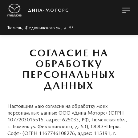
ДИНА-МОТОРС
Тюмень, Федюнинского ул., д. 53
СОГЛАСИЕ НА
ОБРАБОТКУ
ПЕРСОНАЛЬНЫХ
МОДЕЛИ
ПОКУПАТЕЛЯМ
О КОМПАНИИ
ВЛАДЕЛЬЦАМ
ЗАПЧАСТИ
ДАННЫХ
ПРЕДЛОЖЕНИЯ
СЕРВИС И РЕМОНТ
ГИБКИЙ СЕРВИС
МИР MAZDA
MAZDA CX-5
Настоящим даю согласие на обработку моих
Техническое обслуживание
История Mazda
MAZDA ГАРАНТ
MZD OIL & PARTS
персональных данных ООО «Дина-Моторс» (ОГРН
1077203015515, адрес: 625033, РФ, Тюменская обл.,
Поддержка клиентов
Мультимедиа
г. Тюмень ул. Федюнинского, д. 53), ООО «Перкс
Софт» (ОГРН 1167746108276, адрес: 115191, г.