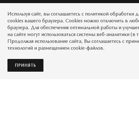
Контакты
Используя сайт, вы
соглашаетесь
с
политикой обработки 
Конфиденциальность
cookies вашего браузера. Cookies можно отключить в лю
Автомобили в наличии
Мир Mazda
браузера. Для обеспечения оптимальной работы и улучше
Правовая информация
на сайте могут использоваться системы веб-аналитики (в 
Запись на сервис
Продолжая использование сайта, Вы соглашаетесь с прим
технологий и размещением cookie-файлов.
Личный кабинет
ПРИНЯТЬ
Мы в соцсетях
© 2026
Обратная связь
Карта сайта
Условия
MAZDA.RU