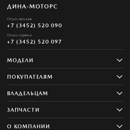
ДИНА-МОТОРС
Отдел продаж
+7 (3452) 520 090
Отдел сервиса
+7 (3452) 520 097
МОДЕЛИ
Mazda CX-5
ПОКУПАТЕЛЯМ
Mazda CX-50
Предложения
ВЛАДЕЛЬЦАМ
MAZDA ГАРАНТ
Предложения по сервису
ЗАПЧАСТИ
Сервис и ремонт
Обслуживание
Гибкий сервис
О КОМПАНИИ
Кузовной ремонт
MZD Oil & Parts